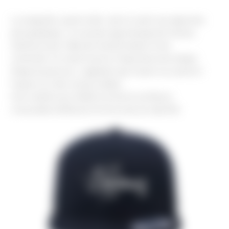
La casquette, quant à elle, met en avant une approche
plus graphique : le nouveau logo émerge de l’ancien,
illustrant ainsi l’idée de transformation et de
continuité. Ce visuel incarne l’importance de chaque
étape du parcours, rappelant que l’avenir se construit
toujours sur des racines solides.
Une création qui reflète à la fois la confiance
renouvelée d’eShard et la force de son identité.